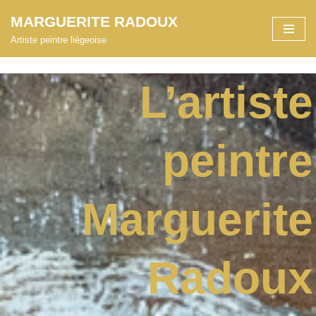
MARGUERITE RADOUX
Aller
Artiste peintre liégeoise
au
contenu
L’artiste
peintre
Marguerite
Radoux