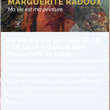
Ma vie est ma peinture 11.10
> 24.11.24 – Galerie des
Beaux-Arts de Liège
Première rétrospective de l’oeuvre de Marguerite
Radoux (1873-1943), cette artiste qui se fit un
nom à Liège, puis continua sa carrière de peintre
à partir de 1910 à Angoulême, Le Havre et Paris.
Elle se déroule dans la Galerie des Beaux-Arts,
anciennement le Cercle des Beaux-Arts, rue
Soeurs …