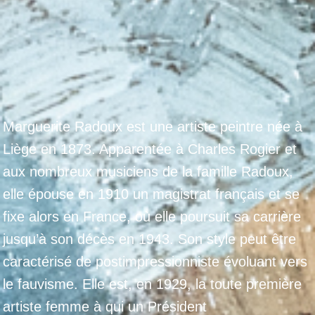
Marguerite Radoux est une artiste peintre née à
Liège en 1873. Apparentée à Charles Rogier et
aux nombreux musiciens de la famille Radoux,
elle épouse en 1910 un magistrat français et se
fixe alors en France, où elle poursuit sa carrière
jusqu’à son décès en 1943. Son style peut être
caractérisé de postimpressionniste évoluant vers
le fauvisme. Elle est, en 1929, la toute première
artiste femme à qui un Président