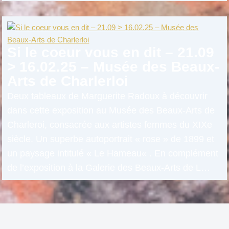
Si le coeur vous en dit – 21.09
> 16.02.25 – Musée des Beaux-
Arts de Charlerloi
Deux tableaux de Marguerite Radoux à découvrir
dans cette exposition au Musée des Beaux-Arts de
Charleroi, consacrée aux artistes femmes du XIXe
siècle. Un superbe autoportrait « rose » de 1899 et
un paysage intitulé « Le Hameau« . En complément
de l’exposition à la Galerie des Beaux-Arts de L…