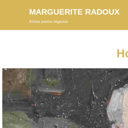
MARGUERITE RADOUX
Aller
Artiste peintre liégeoise
au
contenu
H