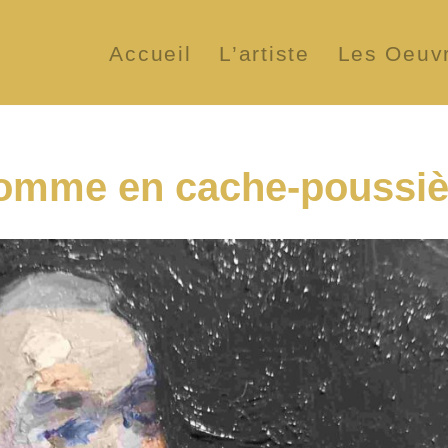
Accueil
L’artiste
Les Oeuv
omme en cache-poussiè