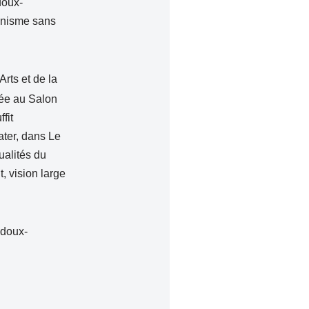
doux-
onnisme sans
rts et de la
sée au Salon
fit
ater, dans Le
ualités du
, vision large
adoux-