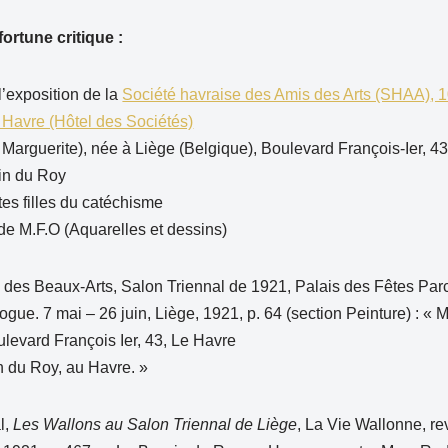
 fortune critique :
’exposition de la
Société havraise des Amis des Arts (SHAA)
, 
e Havre (Hôtel des Sociétés)
arguerite), née à Liège (Belgique), Boulevard François-Ier, 43
sin du Roy
tes filles du catéchisme
 de M.F.O (Aquarelles et dessins)
 des Beaux-Arts, Salon Triennal de 1921, Palais des Fêtes Parc
ogue. 7 mai – 26 juin, Liège, 1921, p. 64 (section Peinture) : 
ulevard François Ier, 43, Le Havre
n du Roy, au Havre. »
l,
Les Wallons au Salon Triennal de Liège
, La Vie Wallonne, r