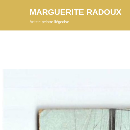
MARGUERITE RADOUX
Aller
Artiste peintre liégeoise
au
contenu