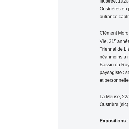
illustrée, 19
Oustrières en
outrance captiv
Clément Moro,
e
Vie, 21
année
Triennal de Liè
néanmoins à no
Bassin du Roy
paysagiste : s
et personnell
La Meuse, 22/
Oustrière (sic
Expositions 