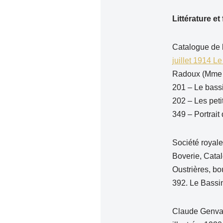
Littérature et
Catalogue de l
juillet 1914 L
Radoux (Mme M
201 – Le bas
202 – Les peti
349 – Portrait
Société royale
Boverie, Catal
Oustrières, bo
392. Le Bassi
Claude Genva