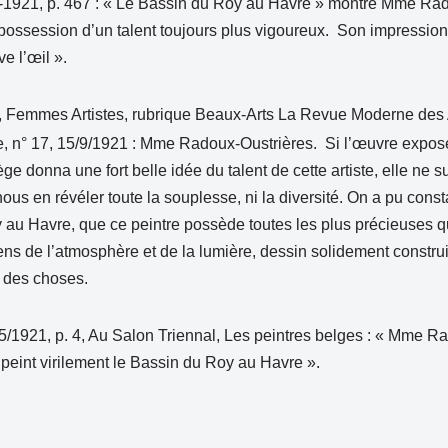
20-1921, p. 467 : « Le Bassin du Roy au Havre » montre Mme Ra
 possession d’un talent toujours plus vigoureux. Son impressi
e l’œil ».
 Femmes Artistes, rubrique Beaux-Arts La Revue Moderne des A
, n° 17, 15/9/1921 : Mme Radoux-Oustrières. Si l’œuvre expo
ge donna une fort belle idée du talent de cette artiste, elle ne suf
us en révéler toute la souplesse, ni la diversité. On a pu const
 au Havre, que ce peintre possède toutes les plus précieuses q
ens de l’atmosphère et de la lumière, dessin solidement construit
e des choses.
5/1921, p. 4, Au Salon Triennal, Les peintres belges : « Mme R
) peint virilement le Bassin du Roy au Havre ».
: