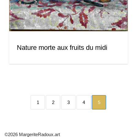
Nature morte aux fruits du midi
1
2
3
4
5
©2026 MargeriteRadoux.art